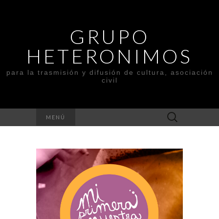
GRUPO
HETERONIMOS
para la trasmisión y difusión de cultura, asociación
civil
Buscar:
MENÚ